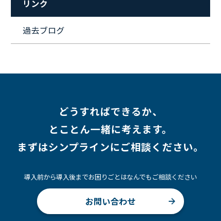
リンク
#ワークライフバランス
#営業
#支援
#働く環境
#キャリア形成
#働く環境
#転職
#インタビュー
過去ブログ
#スキルアップ
#CloudFormation
#HR
#aws
#人事
#採用
#Linux
#採用情報
どうすればできるか、
とことん一緒に考えます。
まずはシンプラインにご相談ください。
導入前から導入後までお困りごとはなんでもご相談ください
お問い合わせ