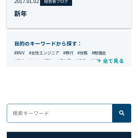
2017.01.02
経営者ブログ
新年
目的のキーワードから探す：
#MVV
#女性エンジニア
#移行
#労務
#勉強会
全て見る
#運用
#地方
#面接
#IT業界
#経理
#試験
#キングダム
#総務
#資格
#シンプライン
#キャリア形成
#資格手当
#テレワーク
#ネットワークエンジニア
#エンジニア
#マーケティング
#転職
#人事
#完全リモート
#クラウドエンジニア
#リモートワーク
#新入社員
#ワーママ
#新入社員インタビュー
#育休明け
#未経験
#インフラエンジニア
#働き方
#スキルアップ
#リファーラル
#ガイドライン
#福利厚生
#人事制度
#セキュリティ
#ペット
#経営者
#プロジェクト