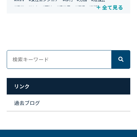
全て見る
#運用
#地方
#面接
#IT業界
#経理
#試験
#キングダム
#総務
#資格
#シンプライン
#キャリア形成
#資格手当
#テレワーク
#ネットワークエンジニア
#エンジニア
#マーケティング
#転職
#人事
#完全リモート
#クラウドエンジニア
#リモートワーク
#新入社員
#ワーママ
#新入社員インタビュー
#育休明け
#未経験
#インフラエンジニア
#働き方
#スキルアップ
#リファーラル
#ガイドライン
#福利厚生
#人事制度
#セキュリティ
#ペット
#経営者
#プロジェクト
リンク
#ワークライフバランス
#営業
#支援
#働く環境
#キャリア形成
#働く環境
#転職
#インタビュー
過去ブログ
#スキルアップ
#CloudFormation
#HR
#aws
#人事
#採用
#Linux
#採用情報