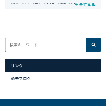
全て見る
#運用
#地方
#面接
#IT業界
#経理
#試験
#キングダム
#総務
#資格
#シンプライン
#キャリア形成
#資格手当
#テレワーク
#ネットワークエンジニア
#エンジニア
#マーケティング
#転職
#人事
#完全リモート
#クラウドエンジニア
#リモートワーク
#新入社員
#ワーママ
#新入社員インタビュー
#育休明け
#未経験
#インフラエンジニア
#働き方
#スキルアップ
#リファーラル
#ガイドライン
#福利厚生
#人事制度
#セキュリティ
#ペット
#経営者
#プロジェクト
リンク
#ワークライフバランス
#営業
#支援
#働く環境
#キャリア形成
#働く環境
#転職
#インタビュー
過去ブログ
#スキルアップ
#CloudFormation
#HR
#aws
#人事
#採用
#Linux
#採用情報