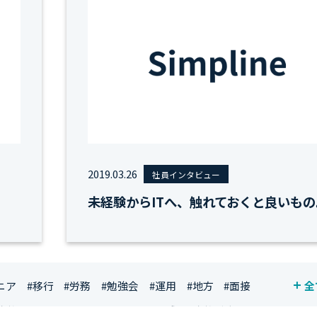
2019.03.26
社員インタビュー
未経験からITへ、触れておくと良いもの
ニア
#移行
#労務
#勉強会
#運用
#地方
#面接
全
資格
#シンプライン
#キャリア形成
#資格手当