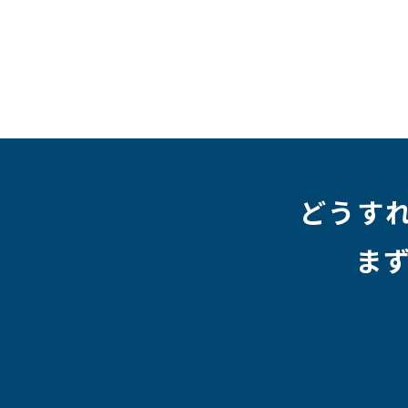
#テレワーク
#ネットワークエンジニア
#エン
#クラウドエンジニア
#リモートワーク
#新入
#未経験
#インフラエンジニア
#働き方
#スキ
#人事制度
#セキュリティ
#ペット
#経営者
#働く環境
#キャリア形成
#働く環境
#転職
#HR
#aws
#人事
#採用
#Linux
#採用情報
どうす
ま