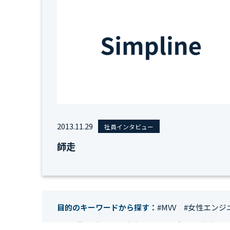
2013.11.29
社員インタビュー
師走
目的のキーワードから探す：
#MVV
#女性エンジ
#IT業界
#経理
#試験
#キングダム
#総務
#