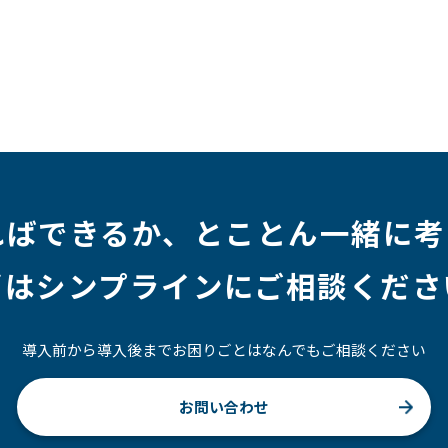
ジニア
#マーケティング
#転職
#人事
#完全リモート
社員
#ワーママ
#新入社員インタビュー
#育休明け
ルアップ
#リファーラル
#ガイドライン
#福利厚生
#プロジェクト
#ワークライフバランス
#営業
#支援
#インタビュー
#スキルアップ
#CloudFormation
ればできるか、
とことん一緒に考
ずはシンプラインにご相談くださ
導入前から導入後までお困りごとはなんでもご相談ください
お問い合わせ