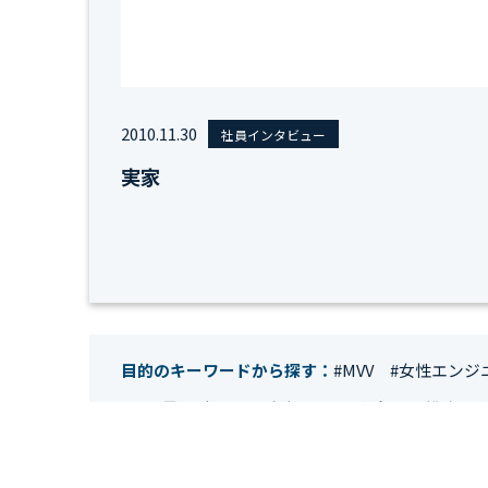
2010.11.30
社員インタビュー
実家
目的のキーワードから探す：
#MVV
#女性エンジ
#IT業界
#経理
#試験
#キングダム
#総務
#
#テレワーク
#ネットワークエンジニア
#エン
#クラウドエンジニア
#リモートワーク
#新入