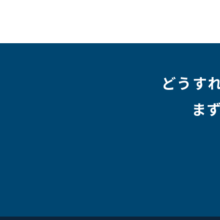
#未経験
#インフラエンジニア
#働き方
#スキ
#人事制度
#セキュリティ
#ペット
#経営者
#働く環境
#キャリア形成
#働く環境
#転職
#HR
#aws
#人事
#採用
#Linux
#採用情報
どうす
ま