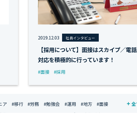
2019.12.03
社員インタビュー
【採用について】面接はスカイプ／電話
対応を積極的に行っています！
#面接
#採用
ニア
#移行
#労務
#勉強会
#運用
#地方
#面接
全
資格
#シンプライン
#キャリア形成
#資格手当
ジニア
#マーケティング
#転職
#人事
#完全リモート
社員
#ワーママ
#新入社員インタビュー
#育休明け