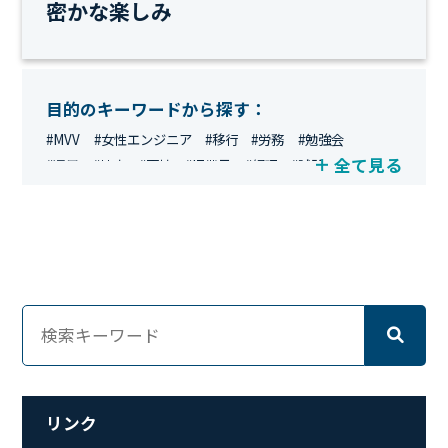
密かな楽しみ
目的のキーワードから探す：
#MVV
#女性エンジニア
#移行
#労務
#勉強会
全て見る
#運用
#地方
#面接
#IT業界
#経理
#試験
#キングダム
#総務
#資格
#シンプライン
#キャリア形成
#資格手当
#テレワーク
#ネットワークエンジニア
#エンジニア
#マーケティング
#転職
#人事
#完全リモート
#クラウドエンジニア
#リモートワーク
#新入社員
#ワーママ
#新入社員インタビュー
#育休明け
#未経験
#インフラエンジニア
#働き方
#スキルアップ
#リファーラル
#ガイドライン
#福利厚生
#人事制度
#セキュリティ
#ペット
#経営者
#プロジェクト
リンク
#ワークライフバランス
#営業
#支援
#働く環境