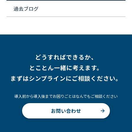
#キャリア形成
#働く環境
#転職
#インタビュー
過去ブログ
#スキルアップ
#CloudFormation
#HR
#aws
#人事
#採用
#Linux
#採用情報
どうすればできるか、
とことん一緒に考えます。
まずはシンプラインにご相談ください。
導入前から導入後までお困りごとはなんでもご相談ください
お問い合わせ